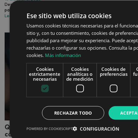
Descubre cómo crear una contraseña segura con estos sencillos
pasos y ponla a prueba en nuestra calculadora de seguridad.
Ese sitio web utiliza cookies
Leer más
Usamos cookies técnicas necesarias para el funcion
sitio y, con tu consentimiento, cookies de preferencia
publicidad para mejorar su experiencia. Puede acept
rechazarlas o configurar sus opciones. Consulta la po
cookies.
Más información
Cookies
Cookies
Cookies de
estrictamente
analíticas o
preferencias
fu
necesarias
de medición
RECHAZAR TODO
ACEPTA
Qué son las amenazas de ciberseguridad y
CONFIGURACIÓN
POWERED BY COOKIESCRIPT
cómo protegerte durante las vacaciones