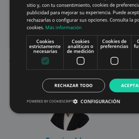
sitio y, con tu consentimiento, cookies de preferencia
publicidad para mejorar su experiencia. Puede acept
rechazarlas o configurar sus opciones. Consulta la po
cookies.
Más información
Cookies
Cookies
Cookies de
estrictamente
analíticas o
preferencias
fu
necesarias
de medición
Ana Sánchez
Transformación
RECHAZAR TODO
ACEPTA
CONFIGURACIÓN
POWERED BY COOKIESCRIPT