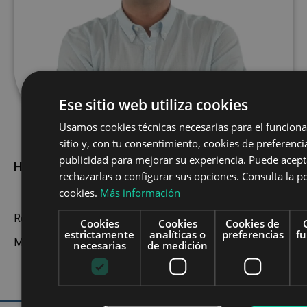
Ese sitio web utiliza cookies
Usamos cookies técnicas necesarias para el funcion
sitio y, con tu consentimiento, cookies de preferencia
publicidad para mejorar su experiencia. Puede acept
Héctor Jiménez Ramírez
rechazarlas o configurar sus opciones. Consulta la po
cookies.
Más información
Responsable de Soluciones IA en OPPLUS
Cookies
Cookies
Cookies de
estrictamente
analíticas o
preferencias
fu
Mesa Redonda, horario 18:45.
necesarias
de medición