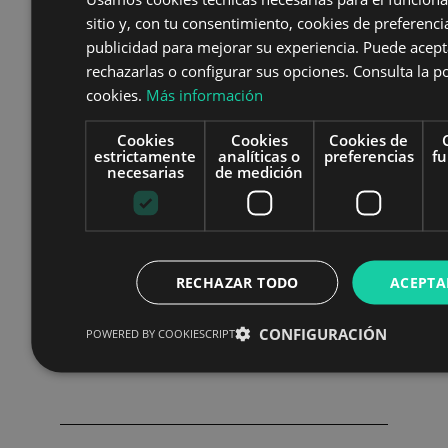
sitio y, con tu consentimiento, cookies de preferencia
publicidad para mejorar su experiencia. Puede acept
rechazarlas o configurar sus opciones. Consulta la po
cookies.
Más información
11:05
Cookies
Cookies
Cookies de
estrictamente
analíticas o
preferencias
fu
necesarias
de medición
Mesa redonda
.
¿Cómo enseñar las
habilidades blandas para encontrar
un trabajo?
RECHAZAR TODO
ACEPTA
Julia Torrejón
, directora del Centro
CESUR Málaga Este
CONFIGURACIÓN
POWERED BY COOKIESCRIPT
Cristina García
,
directora de Training de
Windup