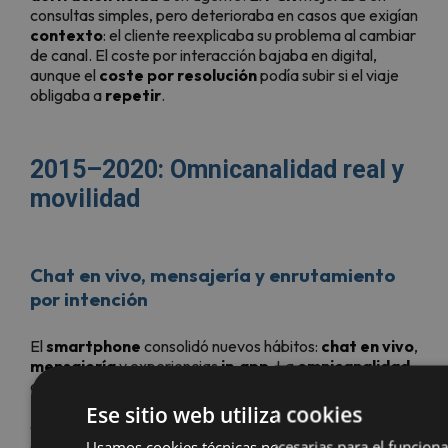
consultas simples, pero deterioraba en casos que exigían
contexto
: el cliente reexplicaba su problema al cambiar
de canal. El coste por interacción bajaba en digital,
aunque el
coste por resolución
podía subir si el viaje
obligaba a
repetir
.
2015–2020: Omnicanalidad real y
movilidad
Chat en vivo, mensajería y enrutamiento
por intención
El
smartphone
consolidó nuevos hábitos:
chat en vivo
,
mensajería
y experiencias
in‑app
. La
omnicanalidad
dejó de ser catálogo de vías para convertirse en
continuidad
: la conversación sigue al cliente donde
Ese sitio web utiliza cookies
esté. Entra en escena el
enrutamiento por intención
,
que usa señales semánticas para dirigir casos al mejor
Usamos cookies técnicas necesarias para el funcion