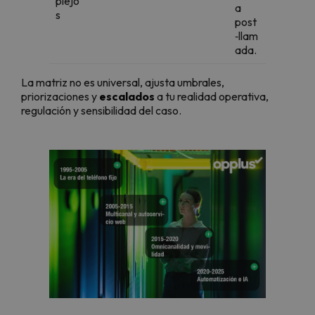
plejo
a
s
post
‑llam
ada.
La matriz no es universal, ajusta umbrales,
priorizaciones y
escalados
a tu realidad operativa,
regulación y sensibilidad del caso.