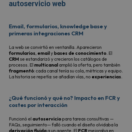
autoservicio web
Email, formularios, knowledge base y
primeras integraciones CRM
La web se convirtió en ventanilla. Aparecieron
formularios
,
email
y
bases de conocimiento
. El
CRM
se estandarizó y crecieron los catálogos de
procesos. El
multicanal
amplió la oferta, pero también
fragmentó
: cada canal tenía su cola, métricas y equipo.
La historia se repetía: se añadían vías, no
experiencias
.
¿Qué funcionó y qué no? Impacto en FCR y
costes por interacción
Funcionó el
autoservicio
para tareas consultivas —
FAQs, seguimiento— falló cuando el diseño olvidaba la
derivación fluida
a un agente. El
FCR
mejoraba en