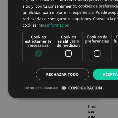
recurso disponible.
sitio y, con tu consentimiento, cookies de preferencia
publicidad para mejorar su experiencia. Puede acept
rechazarlas o configurar sus opciones. Consulta la po
Matriz de decisión de canal
cookies.
Más información
(voz/chat/email/mensajería/autoservicio)
Cookies
Cookies
Cookies de
estrictamente
analíticas o
preferencias
fu
Elegir canal ya no es una preferencia estética; es una
necesarias
de medición
decisión de diseño
con impacto en satisfacción, costes
y riesgo. Esta matriz resume criterios prácticos:
Co
Obs
Can
Esc
mpl
erv
al
RECHAZAR TODO
ACEPTA
ena
Inte
Urg
ejid
acio
rec
rio
nció
enci
ad
nes
ome
típi
n
a
emo
de
CONFIGURACIÓN
POWERED BY COOKIESCRIPT
nda
co
cion
dise
do
al
ño
Prior
izar
enc