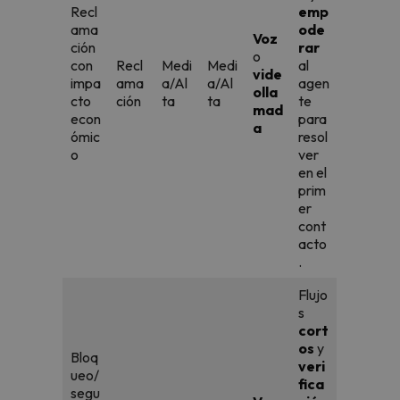
Recl
emp
ama
ode
Voz
ción
rar
o
con
Recl
Medi
Medi
al
vide
impa
ama
a/Al
a/Al
agen
olla
cto
ción
ta
ta
te
mad
econ
para
a
ómic
resol
o
ver
en el
prim
er
cont
acto
.
Flujo
s
cort
os
y
Bloq
veri
ueo/
fica
segu