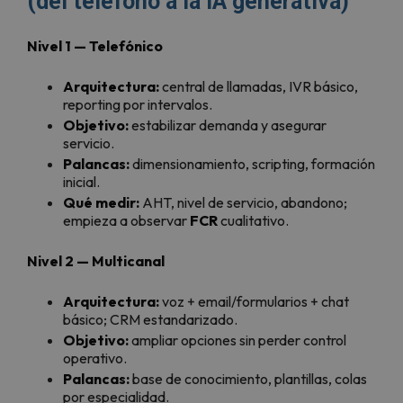
(del teléfono a la IA generativa)
Nivel 1 — Telefónico
Arquitectura:
central de llamadas, IVR básico,
reporting por intervalos.
Objetivo:
estabilizar demanda y asegurar
servicio.
Palancas:
dimensionamiento, scripting, formación
inicial.
Qué medir:
AHT, nivel de servicio, abandono;
empieza a observar
FCR
cualitativo.
Nivel 2 — Multicanal
Arquitectura:
voz + email/formularios + chat
básico; CRM estandarizado.
Objetivo:
ampliar opciones sin perder control
operativo.
Palancas:
base de conocimiento, plantillas, colas
por especialidad.