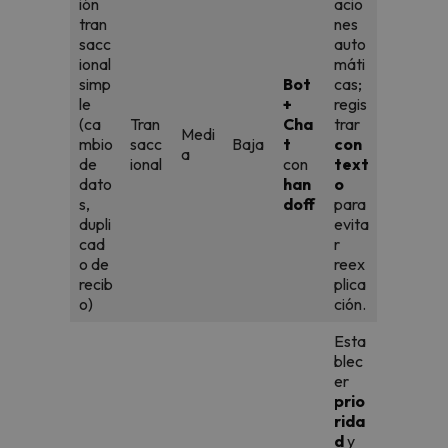
ión
acio
tran
nes
sacc
auto
ional
máti
simp
Bot
cas;
le
+
regis
(ca
Tran
Cha
trar
Medi
mbio
sacc
Baja
t
con
a
de
ional
con
text
dato
han
o
s,
doff
para
dupli
evita
cad
r
o de
reex
recib
plica
o)
ción.
Esta
blec
er
prio
rida
d
y