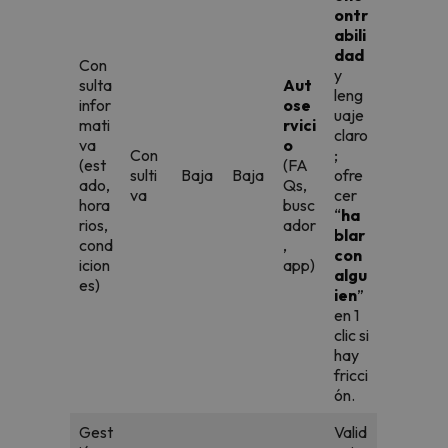
ontr
abili
dad
Con
y
sulta
Aut
leng
infor
ose
uaje
mati
rvici
claro
va
o
Con
;
(est
(FA
sulti
Baja
Baja
ofre
ado,
Qs,
va
cer
hora
busc
“
ha
rios,
ador
blar
cond
,
con
icion
app)
algu
es)
ien
”
en 1
clic si
hay
fricci
ón.
Gest
Valid