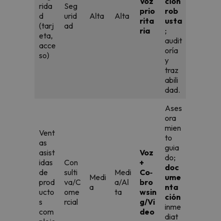
Voz
ción
rida
Seg
prio
rob
d
urid
Alta
Alta
rita
usta
(tarj
ad
ria
;
eta,
audit
acce
oría
so)
y
traz
abili
dad.
Ases
ora
mien
Vent
to
as
guia
asist
Voz
do;
idas
Con
+
doc
de
sulti
Medi
Co‑
Medi
ume
prod
va/C
a/Al
bro
a
nta
ucto
ome
ta
wsin
ción
s
rcial
g/Vi
inme
com
deo
diat