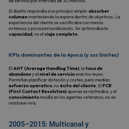
de servicio por intervalo de 30 minutos.
El diseño respondía a un principio simple:
absorber
volumen
manteniendo la espera dentro de objetivos. La
experiencia del cliente se sacrificaba con menús
extensos y poca personalización. Se optimizaba la
capacidad
, no el
viaje completo
.
KPIs dominantes de la época (y sus límites)
El
AHT (Average Handling Time)
, la
tasa de
abandono
y el
nivel de servicio
eran los reyes.
Permitían planificar dotación y costes, pero medían
esfuerzo operativo
, no
éxito del cliente
. El
FCR
(First Contact Resolution)
apenas se rastreaba, y el
conocimiento
residía en los agentes veteranos, no en
una base viva.
2005–2015: Multicanal y