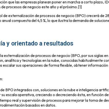
mación que las empresas planean poner en marcha a corto plazo, I
n de procesos de negocio este año y el próximo.[1]
ol de externalización de procesos de negocio (BPO) crecerá de 2
o anual compuesta del 4,5 %, lo que ilustra la demanda de solucio
ía y orientado a resultados
n la externalización de procesos de negocio (BPO, por sus siglas en
n, analítica y tecnologías en la nube, conocidas habitualmente c
as escalar sus operaciones de forma flexible, obtener información 
n:
e BPO integrados con, soluciones en la nube e inteligencia artific
star su escala operativa, creciendo o decreciendo ésta, en función 
 tiempo real y supervisión de procesos para mejorar la toma de de
etroalimentación basados en datos.