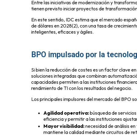
Entre las iniciativas de modernización y transfor
tienen previsto iniciar proyectos de transformació
En este sentido, IDC estima que el mercado españ
de dólares en 2028(2), con una tasa de crecimient
inteligentes, eficaces y ágiles.
BPO impulsado por la tecnolog
Si bien la reducción de costes es un factor clave e
soluciones integradas que combinan automatizació
capacidades permiten a las instituciones financier
rendimiento de TI con los resultados del negocio.
Los principales impulsores del mercado del BPO so
Agilidad operativa:
búsqueda de servicios d
eficiencia y permitir a las instituciones aju
Mayor visibilidad:
necesidad de análisis en
mantiene la calidad mediante circuitos de r