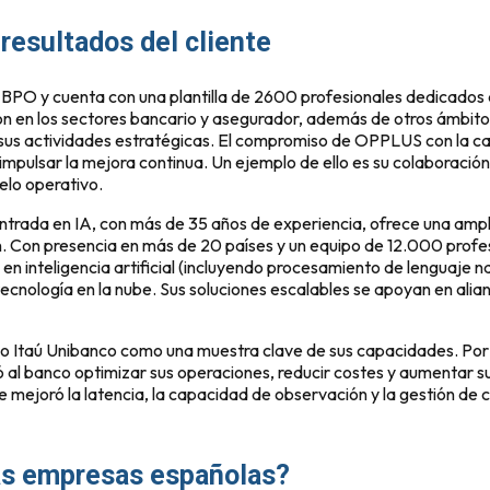
resultados del cliente
PO y cuenta con una plantilla de 2600 profesionales dedicados a
ón en los sectores bancario y asegurador, además de otros ámbitos
 sus actividades estratégicas. El compromiso de OPPLUS con la ca
ara impulsar la mejora continua. Un ejemplo de ello es su colaboraci
lo operativo.
ntrada en IA, con más de 35 años de experiencia, ofrece una amp
ión. Con presencia en más de 20 países y un equipo de 12.000 pro
a en inteligencia artificial (incluyendo procesamiento de lenguaje
ecnología en la nube. Sus soluciones escalables se apoyan en al
eño Itaú Unibanco como una muestra clave de sus capacidades. Po
ó al banco optimizar sus operaciones, reducir costes y aumentar
 mejoró la latencia, la capacidad de observación y la gestión de 
las empresas españolas?