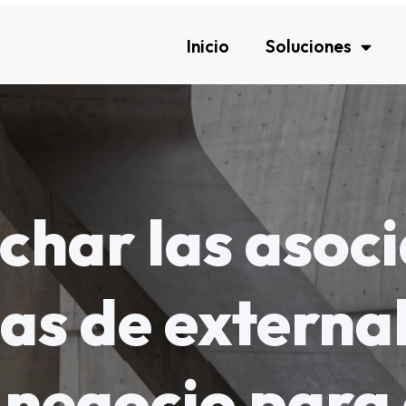
Inicio
Soluciones
char las asoci
as de externa
 negocio para