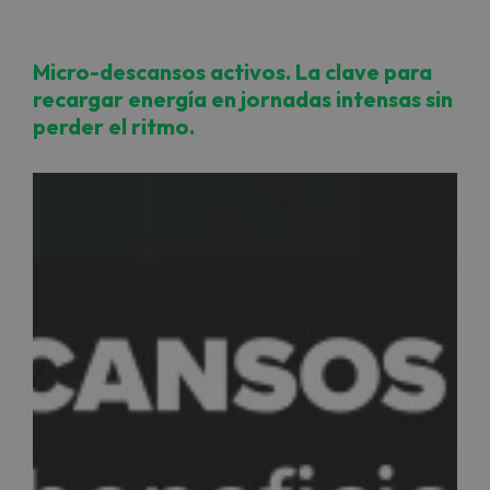
Micro-descansos activos. La clave para
recargar energía en jornadas intensas sin
perder el ritmo.