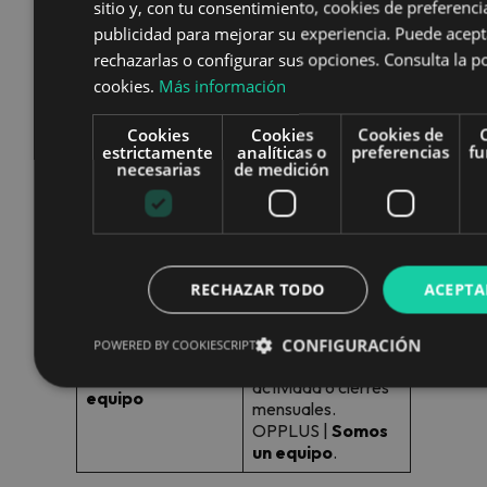
protección de
sitio y, con tu consentimiento, cookies de preferencia
datos. OPPLUS |
El
publicidad para mejorar su experiencia. Puede acept
cliente es lo
rechazarlas o configurar sus opciones. Consulta la po
primero
.
cookies.
Más información
La búsqueda
constante de la
Cookies
Cookies
Cookies de
mejora en los
estrictamente
analíticas o
preferencias
fu
necesarias
de medición
tiempos de
Excelencia
respuesta y la
reducción de
errores. OPPLUS |
Pensamos en
grande
.
RECHAZAR TODO
ACEPTA
La disposición para
apoyar a otras
CONFIGURACIÓN
POWERED BY COOKIESCRIPT
áreas en picos de
Trabajo en
actividad o cierres
equipo
mensuales.
OPPLUS |
Somos
un equipo
.