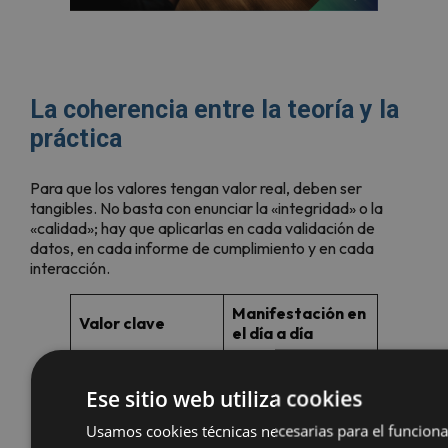
La coherencia entre la teoría y la
práctica
Para que los valores tengan valor real, deben ser
tangibles. No basta con enunciar la «integridad» o la
«calidad»; hay que aplicarlas en cada validación de
datos, en cada informe de cumplimiento y en cada
interacción.
Manifestación en
Valor clave
el día a día
El compromiso
individual con la
Ese sitio web utiliza cookies
seguridad de la
información y la
Usamos cookies técnicas necesarias para el funcion
Responsabilidad